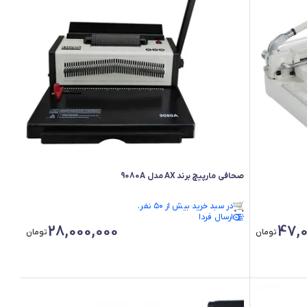
صحافی مارپیچ برند AX مدل 9080A
فقط ۳ عدد در انبار موجود است.
در سبد خرید بیش از ۵۰ نفر.
فقط ۳ عدد در انبار موجود است.
ارسال فردا
28,000,000
47,0
تومان
تومان